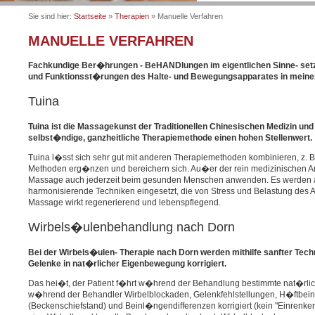
Sie sind hier:
Startseite
»
Therapien
» Manuelle Verfahren
MANUELLE VERFAHREN
Fachkundige Ber�hrungen - BeHANDlungen im eigentlichen Sinne- setz
und Funktionsst�rungen des Halte- und Bewegungsapparates in meiner
Tuina
Tuina ist die Massagekunst der Traditionellen Chinesischen Medizin und b
selbst�ndige, ganzheitliche Therapiemethode einen hohen Stellenwert.
Tuina l�sst sich sehr gut mit anderen Therapiemethoden kombinieren, z. B
Methoden erg�nzen und bereichern sich. Au�er der rein medizinischen 
Massage auch jederzeit beim gesunden Menschen anwenden. Es werden al
harmonisierende Techniken eingesetzt, die von Stress und Belastung des 
Massage wirkt regenerierend und lebenspflegend.
Wirbels�ulenbehandlung nach Dorn
Bei der Wirbels�ulen- Therapie nach Dorn werden mithilfe sanfter Tec
Gelenke in nat�rlicher Eigenbewegung korrigiert.
Das hei�t, der Patient f�hrt w�hrend der Behandlung bestimmte nat�rli
w�hrend der Behandler Wirbelblockaden, Gelenkfehlstellungen, H�ftbei
(Beckenschiefstand) und Beinl�ngendifferenzen korrigiert (kein "Einrenken