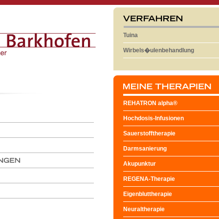
Tuina
Wirbels�ulenbehandlung
REHATRON alpha®
Hochdosis-Infusionen
Sauerstofftherapie
Darmsanierung
Akupunktur
REGENA-Therapie
Eigenbluttherapie
Neuraltherapie