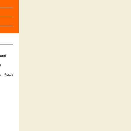
 und
d
er Praxis