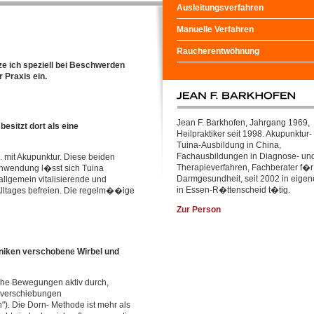
Ausleitungsverfahren
Manuelle Verfahren
Raucherentwöhnung
e ich speziell bei Beschwerden
 Praxis ein.
Jean F. Barkhofen, Jahrgang 1969,
esitzt dort als eine
Heilpraktiker seit 1998. Akupunktur-
Tuina-Ausbildung in China,
Fachausbildungen in Diagnose- un
. mit Akupunktur. Diese beiden
Therapieverfahren, Fachberater f�r
Anwendung l�sst sich Tuina
Darmgesundheit, seit 2002 in eigen
lgemein vitalisierende und
in Essen-R�ttenscheid t�tig.
Alltages befreien. Die regelm��ige
Zur Person
hniken verschobene Wirbel und
che Bewegungen aktiv durch,
nverschiebungen
"). Die Dorn- Methode ist mehr als